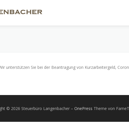
a. Wir unterstützen Sie bei der Beantragung von Kurzarbeitergeld, Cor
ght © 2026 Steuerbüro Langenbacher
–
OnePress
Theme von Fame